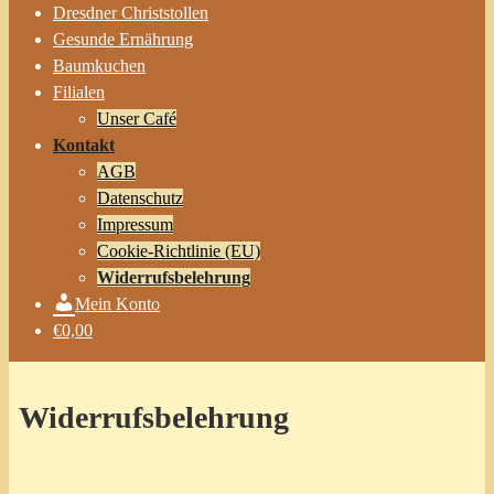
Dresdner Christstollen
Gesunde Ernährung
Baumkuchen
Filialen
Unser Café
Kontakt
AGB
Datenschutz
Impressum
Cookie-Richtlinie (EU)
Widerrufsbelehrung
Mein Konto
€0,00
Widerrufsbelehrung