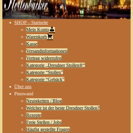
SHOP – Startseite
Mein Konto
Warenkorb
Kasse
Versandinformationen
Vertrag widerrufen
Kategorie „Dresdner Stollen®“
Kategorie “Stollen”
Kategorie “Gebäck”
Über uns
Pinnwand
Neuigkeiten / Blog
Welcher ist der beste Dresdner Stollen?
Rezepte
Freie Stellen / Jobs
Häufig gestellte Fragen