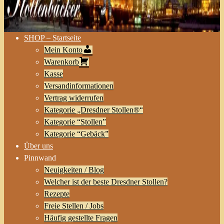
SHOP – Startseite
Mein Konto
Warenkorb
Kasse
Versandinformationen
Vertrag widerrufen
Kategorie „Dresdner Stollen®“
Kategorie “Stollen”
Kategorie “Gebäck”
Über uns
Pinnwand
Neuigkeiten / Blog
Welcher ist der beste Dresdner Stollen?
Rezepte
Freie Stellen / Jobs
Häufig gestellte Fragen