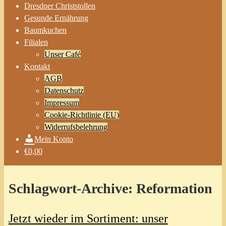
Dresdner Christstollen
Gesunde Ernährung
Baumkuchen
Filialen
Unser Café
Kontakt
AGB
Datenschutz
Impressum
Cookie-Richtlinie (EU)
Widerrufsbelehrung
Mein Konto
€0,00
Schlagwort-Archive:
Reformation
Jetzt wieder im Sortiment: unser